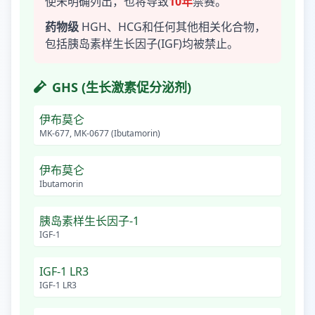
使未明确列出，也将导致
10年
禁赛。
药物级
HGH、HCG和任何其他相关化合物，
包括胰岛素样生长因子(IGF)均被禁止。
GHS (生长激素促分泌剂)
伊布莫仑
MK-677, MK-0677 (Ibutamorin)
伊布莫仑
Ibutamorin
胰岛素样生长因子-1
IGF-1
IGF-1 LR3
IGF-1 LR3