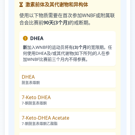
激素前体及其代谢物和异构体
使用以下物质需要在首次参加WNBF或附属联
合会比赛前
90天(3个月)
的戒断期。
DHEA
新
加入WNBF的运动员将有
(3)个月
的宽限期。任
何使用DHEA及/或其代谢物(如下所列)的人在参
加WNBF比赛前三个月内不得参赛。
DHEA
脱氢表雄酮
7-Keto DHEA
7-酮脱氢表雄酮
7-Keto-DHEA Acetate
7-酮脱氢表雄酮乙酸酯