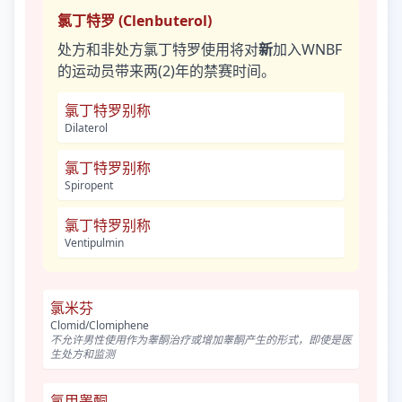
氯丁特罗 (Clenbuterol)
处方和非处方氯丁特罗使用将对
新
加入WNBF
的运动员带来两(2)年的禁赛时间。
氯丁特罗别称
Dilaterol
氯丁特罗别称
Spiropent
氯丁特罗别称
Ventipulmin
氯米芬
Clomid/Clomiphene
不允许男性使用作为睾酮治疗或增加睾酮产生的形式，即使是医
生处方和监测
氯甲睾酮